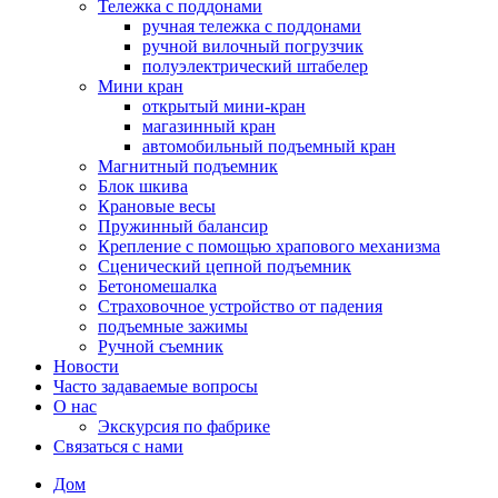
Тележка с поддонами
ручная тележка с поддонами
ручной вилочный погрузчик
полуэлектрический штабелер
Мини кран
открытый мини-кран
магазинный кран
автомобильный подъемный кран
Магнитный подъемник
Блок шкива
Крановые весы
Пружинный балансир
Крепление с помощью храпового механизма
Сценический цепной подъемник
Бетономешалка
Страховочное устройство от падения
подъемные зажимы
Ручной съемник
Новости
Часто задаваемые вопросы
О нас
Экскурсия по фабрике
Связаться с нами
Дом