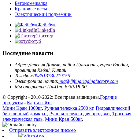
Бетономешалка
Крановые весы
Электрический подъемник
Фейсбук
LinkedIn
Твиттер
ютуб
Последние новости
Адрес:
Деревня Донглв, район Цинъюань, город Баодин,
провинция Хэбэй, Китай
Телефон:
008613730219155
Электронная почта:
mia@liftingriggingfactory.com
Мы открыты: Пн-Пт: 8:30-18:00.
© Copyright - 2010-2022: Все права защищены.
Горячие
продукты
-
Карта сайта
Мини Кран 1000кг
,
Ручная тележка 2500 кг
,
Гидравлический
бутылочный домкрат
,
Ручная тележка для продажи
,
Тросовая
электрическая таль
,
Мини Кран 500кг
,
Отправить электронное письмо
WhatsApp