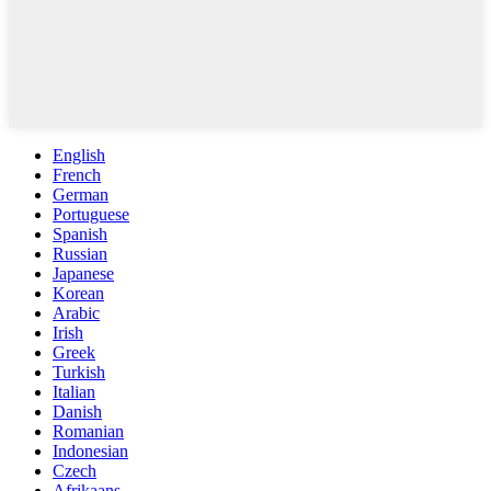
English
French
German
Portuguese
Spanish
Russian
Japanese
Korean
Arabic
Irish
Greek
Turkish
Italian
Danish
Romanian
Indonesian
Czech
Afrikaans