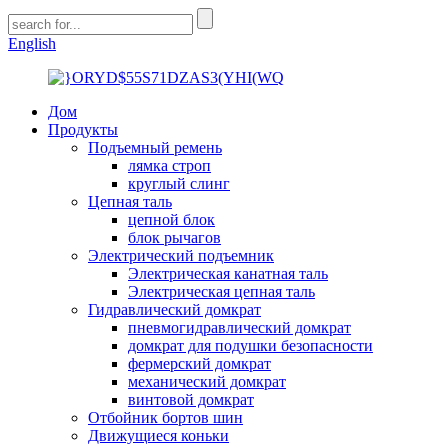
English
Дом
Продукты
Подъемный ремень
лямка строп
круглый слинг
Цепная таль
цепной блок
блок рычагов
Электрический подъемник
Электрическая канатная таль
Электрическая цепная таль
Гидравлический домкрат
пневмогидравлический домкрат
домкрат для подушки безопасности
фермерский домкрат
механический домкрат
винтовой домкрат
Отбойник бортов шин
Движущиеся коньки