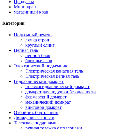
Продукты
Мини кран
магазинный кран
Категории
Подъемный ремень
лямка строп
круглый слинг
Цепная таль
цепной блок
блок рычагов
Электрический подъемник
Электрическая канатная таль
Электрическая цепная таль
Гидравлический домкрат
пневмогидравлический домкрат
домкрат для подушки безопасности
фермерский домкрат
механический домкрат
винтовой домкрат
Отбойник бортов шин
Движущиеся коньки
Тележка с поддонами
ручная тележка с поддонами