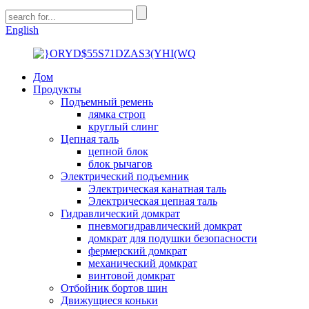
English
Дом
Продукты
Подъемный ремень
лямка строп
круглый слинг
Цепная таль
цепной блок
блок рычагов
Электрический подъемник
Электрическая канатная таль
Электрическая цепная таль
Гидравлический домкрат
пневмогидравлический домкрат
домкрат для подушки безопасности
фермерский домкрат
механический домкрат
винтовой домкрат
Отбойник бортов шин
Движущиеся коньки