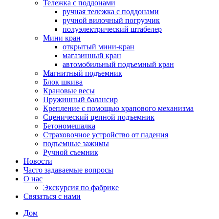
Тележка с поддонами
ручная тележка с поддонами
ручной вилочный погрузчик
полуэлектрический штабелер
Мини кран
открытый мини-кран
магазинный кран
автомобильный подъемный кран
Магнитный подъемник
Блок шкива
Крановые весы
Пружинный балансир
Крепление с помощью храпового механизма
Сценический цепной подъемник
Бетономешалка
Страховочное устройство от падения
подъемные зажимы
Ручной съемник
Новости
Часто задаваемые вопросы
О нас
Экскурсия по фабрике
Связаться с нами
Дом