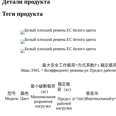
Детали продукта
Теги продукта
最大安全工作载荷
=方式系数P x 额定
Макс.SWL = Коэффициент режима px Предел рабоче
额定载
最小破断载荷
荷（
кг)
（
кг)
型号
颜色
垂直吊
Минимальная
Модель
Цвет
p=1(кг)Вертикальный
p
Предел
разрывная
рабочей
нагрузка
нагрузки