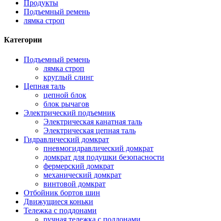
Продукты
Подъемный ремень
лямка строп
Категории
Подъемный ремень
лямка строп
круглый слинг
Цепная таль
цепной блок
блок рычагов
Электрический подъемник
Электрическая канатная таль
Электрическая цепная таль
Гидравлический домкрат
пневмогидравлический домкрат
домкрат для подушки безопасности
фермерский домкрат
механический домкрат
винтовой домкрат
Отбойник бортов шин
Движущиеся коньки
Тележка с поддонами
ручная тележка с поддонами