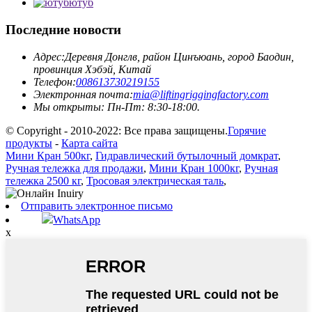
ютуб
Последние новости
Адрес:
Деревня Донглв, район Цинъюань, город Баодин,
провинция Хэбэй, Китай
Телефон:
008613730219155
Электронная почта:
mia@liftingriggingfactory.com
Мы открыты: Пн-Пт: 8:30-18:00.
© Copyright - 2010-2022: Все права защищены.
Горячие
продукты
-
Карта сайта
Мини Кран 500кг
,
Гидравлический бутылочный домкрат
,
Ручная тележка для продажи
,
Мини Кран 1000кг
,
Ручная
тележка 2500 кг
,
Тросовая электрическая таль
,
Отправить электронное письмо
WhatsApp
x