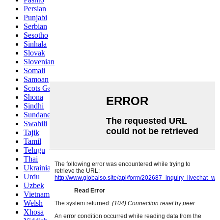
Persian
Punjabi
Serbian
Sesotho
Sinhala
Slovak
Slovenian
Somali
Samoan
Scots Gaelic
Shona
Sindhi
Sundanese
Swahili
Tajik
Tamil
Telugu
Thai
Ukrainian
Urdu
Uzbek
Vietnamese
Welsh
Xhosa