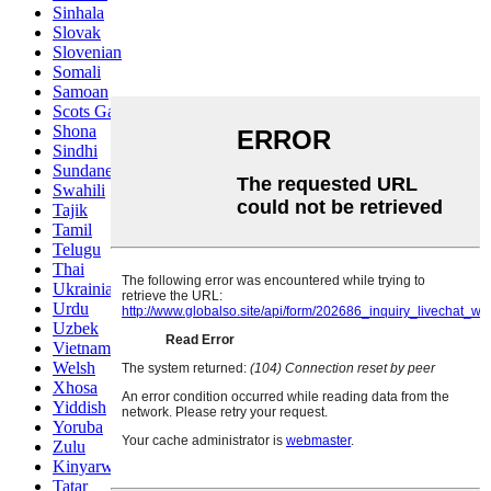
Sinhala
Slovak
Slovenian
Somali
Samoan
Scots Gaelic
Shona
Sindhi
Sundanese
Swahili
Tajik
Tamil
Telugu
Thai
Ukrainian
Urdu
Uzbek
Vietnamese
Welsh
Xhosa
Yiddish
Yoruba
Zulu
Kinyarwanda
Tatar