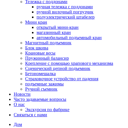
Тележка с поддонами
ручная тележка с поддонами
ручной вилочный погрузчик
полуэлектрический штабелер
Мини кран
открытый мини-кран
магазинный кран
автомобильный подъемный кран
Магнитный подъемник
Блок шкива
Крановые весы
Пружинный балансир
Крепление с помощью храпового механизма
Сценический цепной подъемник
Бетономешалка
Страховочное устройство от падения
подъемные зажимы
Ручной съемник
Новости
Часто задаваемые вопросы
О нас
Экскурсия по фабрике
Связаться с нами
Дом