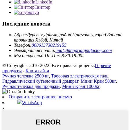
LinkedIn
Твиттер
ютуб
Последние новости
Адрес:
Деревня Донглв, район Цинъюань, город Баодин,
провинция Хэбэй, Китай
Телефон:
008613730219155
Электронная почта:
mia@liftingriggingfactory.com
Мы открыты: Пн-Пт: 8:30-18:00.
© Copyright - 2010-2022: Все права защищены.
Горячие
продукты
-
Карта сайта
Ручная тележка 2500 кг
,
Тросовая электрическая таль
,
Гидравлический бутылочный домкрат
,
Мини Кран 500кг
,
Ручная тележка для продажи
,
Мини Кран 1000кг
,
Отправить электронное письмо
WhatsApp
x