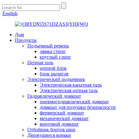
English
Дом
Продукты
Подъемный ремень
лямка строп
круглый слинг
Цепная таль
цепной блок
блок рычагов
Электрический подъемник
Электрическая канатная таль
Электрическая цепная таль
Гидравлический домкрат
пневмогидравлический домкрат
домкрат для подушки безопасности
фермерский домкрат
механический домкрат
винтовой домкрат
Отбойник бортов шин
Движущиеся коньки