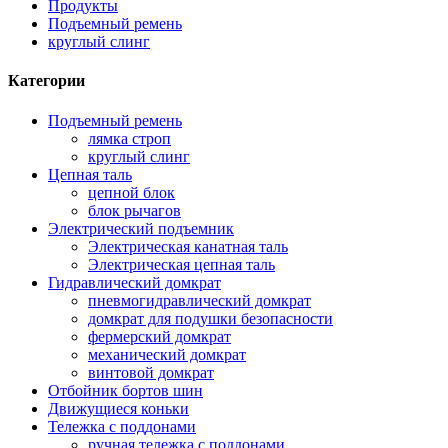
Продукты
Подъемный ремень
круглый слинг
Категории
Подъемный ремень
лямка строп
круглый слинг
Цепная таль
цепной блок
блок рычагов
Электрический подъемник
Электрическая канатная таль
Электрическая цепная таль
Гидравлический домкрат
пневмогидравлический домкрат
домкрат для подушки безопасности
фермерский домкрат
механический домкрат
винтовой домкрат
Отбойник бортов шин
Движущиеся коньки
Тележка с поддонами
ручная тележка с поддонами